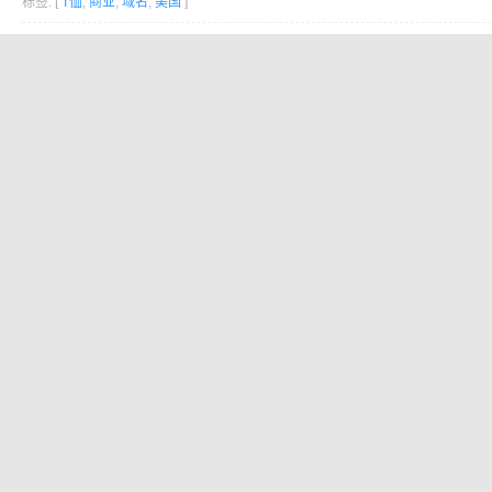
标签: [
T恤
,
商业
,
域名
,
美国
]