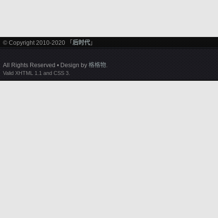
© Copyright 2010-2020 「
后时代
」
All Rights Reserved • Design by
格格物
.
Valid XHTML 1.1 and CSS 3.