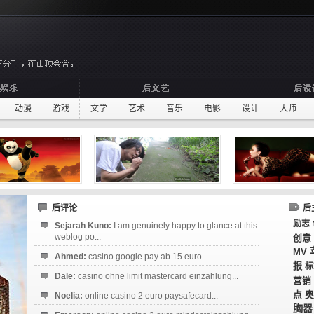
动漫
游戏
文学
艺术
音乐
电影
设计
大师
后评论
后
励志
Sejarah Kuno:
I am genuinely happy to glance at this
weblog po...
创意
MV
Ahmed:
casino google pay ab 15 euro...
报
标
Dale:
casino ohne limit mastercard einzahlung...
营销
点
奥
Noelia:
online casino 2 euro paysafecard...
胸器