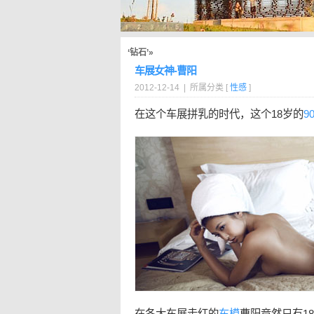
‘钻石’»
车展女神-曹阳
2012-12-14 | 所属分类 [
性感
]
在这个车展拼乳的时代，这个18岁的
9
在各大车展走红的
车模
曹阳竟然只有1