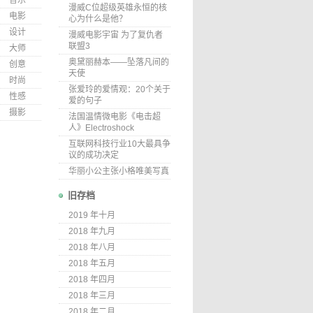
音乐
漫威C位超级英雄永恒的核
电影
心为什么是他？
设计
漫威电影宇宙 为了复仇者
联盟3
大师
奥黛丽赫本——坠落凡间的
创意
天使
时尚
张爱玲的爱情观：20个关于
性感
爱的句子
摄影
法国温情微电影《电击超
人》Electroshock
互联网科技行业10大最具争
议的成功决定
华丽小公主张小格唯美写真
旧存档
2019 年十月
2018 年九月
2018 年八月
2018 年五月
2018 年四月
2018 年三月
2018 年二月