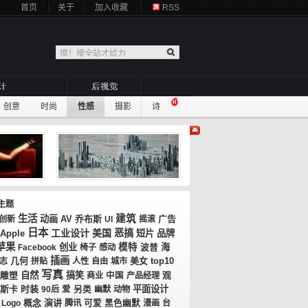
首页
关于
加入收藏
RSS
创意
时尚
性感
摄影
诗
主题
生活
建筑
动画
AV
乔布斯
广告
创新
UI
摇滚
日本
工业设计
美国
恶搞
短片
品牌
Apple
苹果
创业
模特
海
Facebook
椅子
感动
波普
插画
几何
美女
top10
志
拼贴
人性
自由
城市
写真
自然
搞笑
观
雕塑
商业
中国
产品经理
斯卡
时装
平面设计
90后
爱
另类
幽默
动物
概念
演讲
Logo
腾讯
可爱
黑色幽默
漫画
台