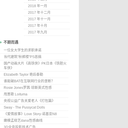
2018 年一月
2017 年十二月
2017 年十一月
2017 年十月
2017 年九月
不期而遇
一位女大学生的求职承诺
当代建筑"秋裤楼"PS恶搞
国产动画大片《高铁侠》PK日本《铁胆火
车侠》
Elizabeth Taylor 艳后泰勒
谁能破BAT在互联网行业的垄断？
Rosie Jones罗茜·琼斯英式性感
甩葱歌 Loituma
央视公益广告关爱老人《打包篇》
Sway - The Pussycat Dolls
《爱情故事》Love Story-诺基亚N8
嫩模孟晓艺dana性感曲线
3D全息投影技术广告