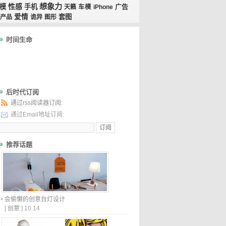
想象力
性感
模
手机
广告
天籁
车模
iPhone
爱情
套图
产品
诡异
图形
时间生命
后时代订阅
通过rss阅读器订阅:
通过Email地址订阅:
推荐话题
会偷懒的创意台灯设计
[
创意
]
10.14