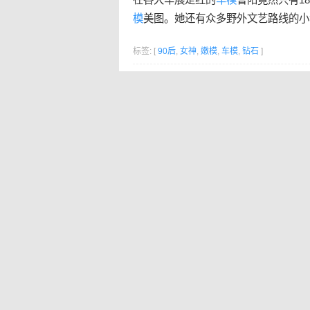
模
美图。她还有众多野外文艺路线的小清
标签: [
90后
,
女神
,
嫩模
,
车模
,
钻石
]