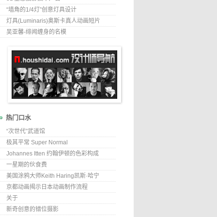
“墙角的1/4灯”创意灯具设计
灯具(Luminaris)奥斯卡真人动画短片
吴亚馨-绯闻缠身的名模
热门口水
“次世代”武道馆
极其平常 Super Normal
Johannes Itten 约翰伊顿的色彩构成
一星期的伙食费
美国涂鸦大师Keith Haring凯斯·哈宁
京都动画揭示日本动画制作流程
关于
新奇创意的错位摄影