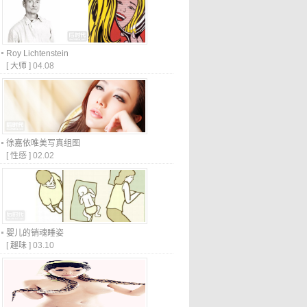
Roy Lichtenstein
[
大师
]
04.08
徐嘉依唯美写真组图
[
性感
]
02.02
婴儿的销魂睡姿
[
趣味
]
03.10