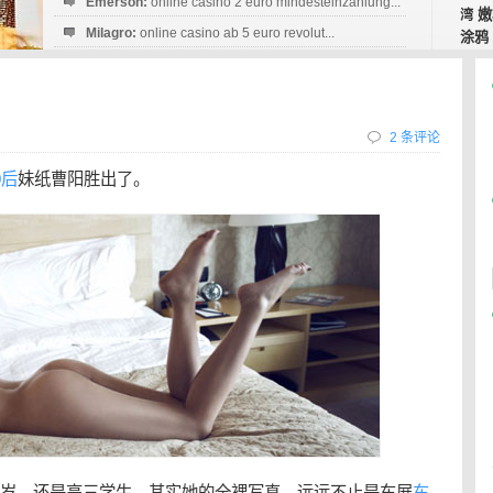
Emerson:
online casino 2 euro mindesteinzahlung...
嫩
湾
Milagro:
online casino ab 5 euro revolut...
涂鸦
Esperanza:
sofortüberweisung casino
startguthaben...
2 条评论
0后
妹纸曹阳胜出了。
8岁，还是高三学生。其实她的全裸写真，远远不止是车展
车