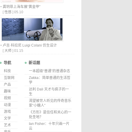
龚玥菲上海车展“黄金甲”
[
性感
]
05.10
卢吉·科拉尼 Luigi Colani 仿生设计
[
大师
]
01.15
导航
新话题
科技
一本超级“普通”的普通杂志
互联网
Zakka：简单普通的生活哲
学
产品
达利 Dali 天才与疯子的一
趣味
生
视频
渴望被世人听见的传奇音乐
动漫
家“小糖人”
游戏
《方形》是信任和关心的一
处圣地？
文学
Ian Fisher：十年只画一片
艺术
云