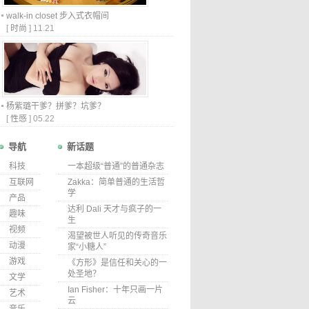
walk-in closet 步入式衣帽间
[
时尚
]
11.21
杨紫璐干爹？拼爹？坑爹？
[
性感
]
05.22
导航
新话题
科技
一本超级“普通”的普通杂志
互联网
Zakka：简单普通的生活哲
学
产品
达利 Dali 天才与疯子的一
趣味
生
视频
渴望被世人听见的传奇音乐
动漫
家“小糖人”
游戏
《方形》是信任和关心的一
处圣地？
文学
Ian Fisher：十年只画一片
艺术
云