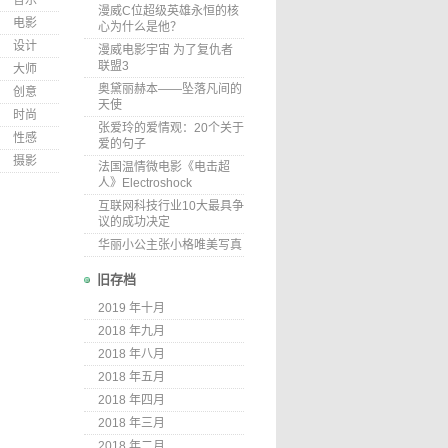
音乐
漫威C位超级英雄永恒的核
电影
心为什么是他？
设计
漫威电影宇宙 为了复仇者
联盟3
大师
奥黛丽赫本——坠落凡间的
创意
天使
时尚
张爱玲的爱情观：20个关于
性感
爱的句子
摄影
法国温情微电影《电击超
人》Electroshock
互联网科技行业10大最具争
议的成功决定
华丽小公主张小格唯美写真
旧存档
2019 年十月
2018 年九月
2018 年八月
2018 年五月
2018 年四月
2018 年三月
2018 年二月