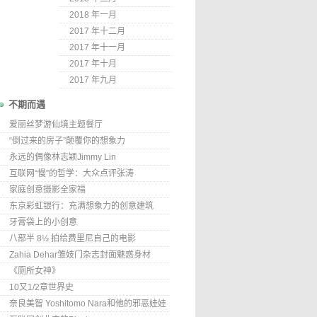
2018 年一月
2017 年十二月
2017 年十一月
2017 年十月
2017 年九月
不期而遇
爱丽丝梦游仙境主题餐厅
“倒过来的房子”颠覆你的想象力
永远的偶像林志颖Jimmy Lin
互联网“慢”的哲学：大众点评张涛
家庭创意摄影全家福
东京彩虹银行：充满想象力的创意建筑
牙膏袋上的小创意
八部半 8½ 拍给费里尼自己的电影
Zahia Dehar雏妓门杂志封面魅惑身材
《厕所女神》
10又1/2章世界史
奈良美智 Yoshitomo Nara和他的邪恶娃娃