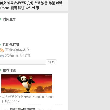
美女
几何
诡异
产品经理
台湾
波普
雕塑
创新
性感
套图
演讲
iPhone
人性
时间生命
后时代订阅
通过rss阅读器订阅:
通过Email地址订阅:
推荐话题
功夫熊猫中的中国元素-Kung Fu Panda
[
动漫
]
02.12