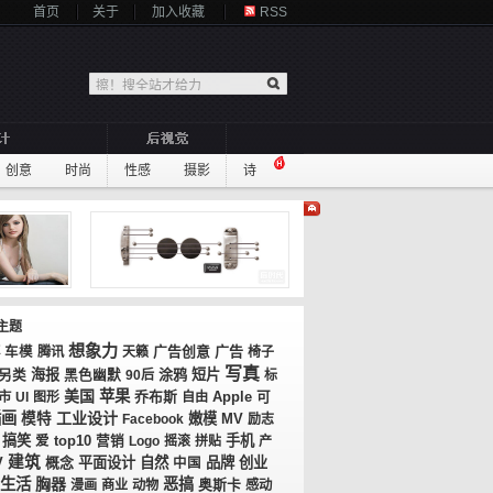
首页
关于
加入收藏
RSS
创意
时尚
性感
摄影
诗
主题
想象力
广告创意
广告
车模
腾讯
天籁
椅子
写真
海报
涂鸦
短片
另类
黑色幽默
90后
标
美国
苹果
乔布斯
市
UI
图形
自由
Apple
可
插画
工业设计
模特
嫩模
MV
Facebook
励志
搞笑
top10
手机
爱
营销
Logo
摇滚
拼贴
产
建筑
V
概念
平面设计
自然
品牌
创业
中国
生活
胸器
恶搞
奥斯卡
漫画
商业
动物
感动