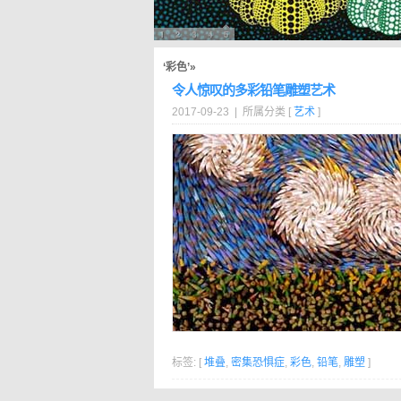
‘彩色’»
令人惊叹的多彩铅笔雕塑艺术
2017-09-23 | 所属分类 [
艺术
]
标签: [
堆叠
,
密集恐惧症
,
彩色
,
铅笔
,
雕塑
]