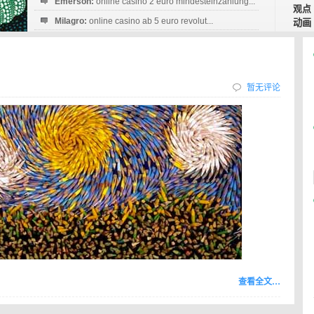
Emerson:
online casino 2 euro mindesteinzahlung...
观点
Milagro:
online casino ab 5 euro revolut...
动画
Esperanza:
sofortüberweisung casino
startguthaben...
暂无评论
查看全文…