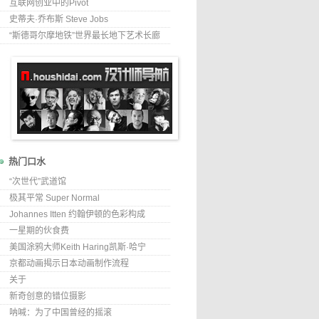
互联网创业中的Pivot
史蒂夫·乔布斯 Steve Jobs
“斯德哥尔摩地铁”世界最长地下艺术长廊
热门口水
“次世代”武道馆
极其平常 Super Normal
Johannes Itten 约翰伊顿的色彩构成
一星期的伙食费
美国涂鸦大师Keith Haring凯斯·哈宁
京都动画揭示日本动画制作流程
关于
新奇创意的错位摄影
呐喊：为了中国曾经的摇滚