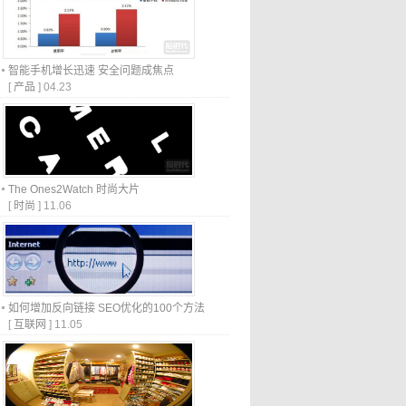
智能手机增长迅速 安全问题成焦点
[
产品
]
04.23
The Ones2Watch 时尚大片
[
时尚
]
11.06
如何增加反向链接 SEO优化的100个方法
[
互联网
]
11.05