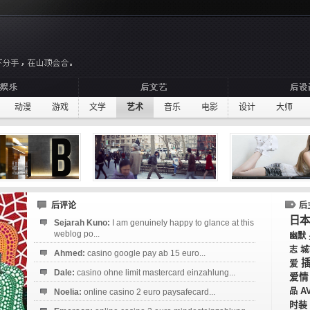
动漫
游戏
文学
艺术
音乐
电影
设计
大师
后评论
后
日本
Sejarah Kuno:
I am genuinely happy to glance at this
weblog po...
幽默
志
城
Ahmed:
casino google pay ab 15 euro...
爱
Dale:
casino ohne limit mastercard einzahlung...
爱情
A
品
Noelia:
online casino 2 euro paysafecard...
时装