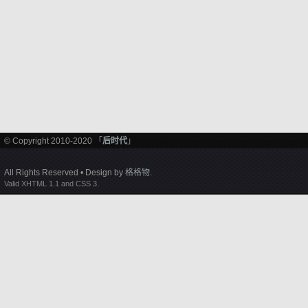
© Copyright 2010-2020 「
后时代
」
All Rights Reserved • Design by
格格物
.
Valid XHTML 1.1 and CSS 3.