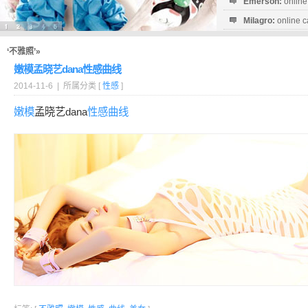
Emerson:
online
Milagro:
online c
Esperanza:
sofo
startguthaben...
‘不雅照’»
嫩模孟晓艺dana性感曲线
2014-11-6 | 所属分类 [
性感
]
嫩模
孟晓艺dana
性感
曲线