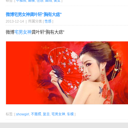
标签: [
不雅照
,
嫩模
,
性感
,
曲线
,
美女
]
微博宅男女神龚叶轩“胸有大痣”
2013-12-14 | 所属分类 [
性感
]
微博
宅男女神
龚叶轩“胸有大痣”
标签: [
showgirl
,
不雅照
,
复旦
,
宅男女神
,
车模
]