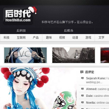
科技
互联网
产品
趣味
视频
动漫
游戏
文学
后评论
Sejarah Kuno:
I
weblog po...
Ahmed:
casino g
Dale:
casino ohne
Noelia:
online ca