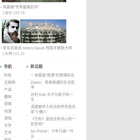
朱赢椿“世界最美的书”
[
设计
]
09.19
安东尼高迪 Antoni Gaudi 西班牙建筑大师
[
大师
]
01.22
导航
新话题
科技
一本超级“普通”的普通杂志
互联网
Zakka：简单普通的生活哲
学
产品
达利 Dali 天才与疯子的一
趣味
生
视频
渴望被世人听见的传奇音乐
动漫
家“小糖人”
游戏
《方形》是信任和关心的一
处圣地？
文学
Ian Fisher：十年只画一片
艺术
云