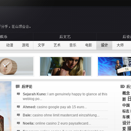
动漫
游戏
文学
艺术
音乐
电影
设计
大师
后评论
后
概念
Sejarah Kuno:
I am genuinely happy to glance at this
weblog po...
斯
中国
Ahmed:
casino google pay ab 15 euro...
标志
Dale:
casino ohne limit mastercard einzahlung...
车模
设计
Noelia:
online casino 2 euro paysafecard...
爱