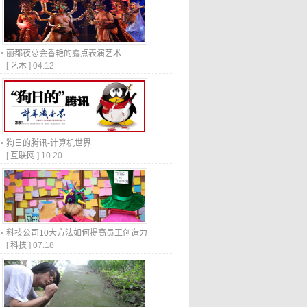
丽都夜总会香艳的露点表演艺术
[
艺术
]
04.12
狗日的腾讯-计算机世界
[
互联网
]
10.20
科技公司10大方法如何提高员工创造力
[
科技
]
07.18