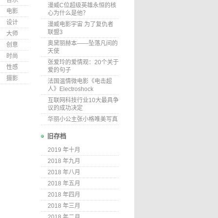
音乐
漫威C位超级英雄永恒的核
电影
心为什么是他？
设计
漫威电影宇宙 为了复仇者
联盟3
大师
奥黛丽赫本——坠落凡间的
创意
天使
时尚
张爱玲的爱情观：20个关于
性感
爱的句子
摄影
法国温情微电影《电击超
人》Electroshock
互联网科技行业10大最具争
议的成功决定
华丽小公主张小格唯美写真
旧存档
2019 年十月
2018 年九月
2018 年八月
2018 年五月
2018 年四月
2018 年三月
2018 年二月