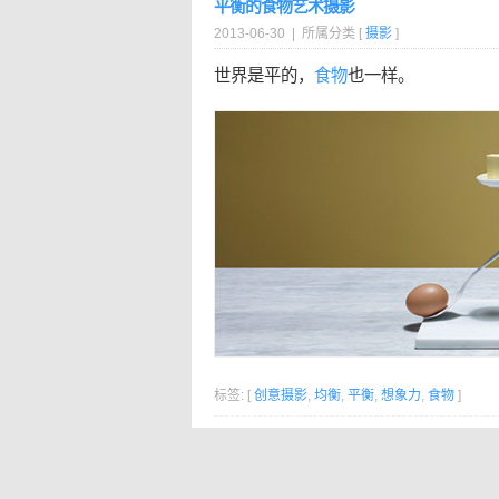
平衡的食物艺术摄影
2013-06-30 | 所属分类 [
摄影
]
世界是平的，
食物
也一样。
标签: [
创意摄影
,
均衡
,
平衡
,
想象力
,
食物
]