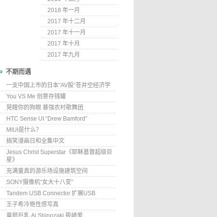
2018 年一月
2017 年十二月
2017 年十一月
2017 年十月
2017 年九月
不期而遇
一支中国上市的日本“AV股”苍井空经济学
You VS Me 创意存钱罐
晃瞎你的狗眼 暴强农村歌舞团
HTC Sense UI “Drew Bamford”
MIUI是什么？
搞笑漫画日和全集中文
Jesus Christ Superstar《耶稣基督超级巨
星》
充满童真的游乐场设施建筑空间
SONY摄像机“女大十八变”
Tandem USB Connector 扩展USB
王子希冷艳性感写真
童颜巨乳 Ai Shinozaki 筱崎爱