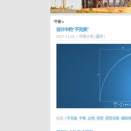
‘平衡’»
设计中的“不完美”
2017-11-21 | 所属分类 [
设计
]
标签: [
不完美
,
平衡
,
比例
,
视觉
,
视觉误差
,
辅助