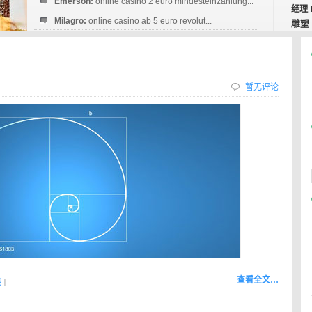
Emerson:
online casino 2 euro mindesteinzahlung...
经理
Milagro:
online casino ab 5 euro revolut...
雕塑
Esperanza:
sofortüberweisung casino
startguthaben...
暂无评论
查看全文…
线
]