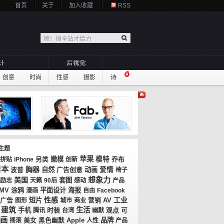
首页
关于
加入收藏
RSS
创意
时尚
性感
摄影
诗
主题
苹果
嫩模
模特
乔布
拼贴
iPhone
另类
创新
日本
胸器
自然
广告创意
动画
爱情
波普
椅子
想象力
美国
套图
励志
天籁
90后
感动
产品
MV
涂鸦
平面设计
海报
漫画
自由
Facebook
性感
工业
广告
短片
AV
图形
城市
商业
营销
建筑
生活
手机
时装
观点
腾讯
台湾
幽默
可
插画
美女
品牌
摇滚
黑色幽默
Apple
人性
产品