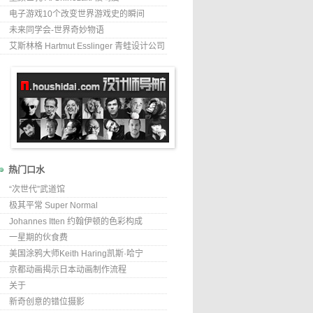
电子游戏10个改变世界游戏史的瞬间
未来同学会-世界奇妙物语
艾斯林格 Hartmut Esslinger 青蛙设计公司
热门口水
“次世代”武道馆
极其平常 Super Normal
Johannes Itten 约翰伊顿的色彩构成
一星期的伙食费
美国涂鸦大师Keith Haring凯斯·哈宁
京都动画揭示日本动画制作流程
关于
新奇创意的错位摄影