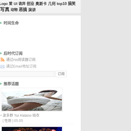
创业
奥斯卡
几何
top10
搞笑
Logo
爱
UI
诡异
写真
恶搞
演讲
动物
时间生命
后时代订阅
通过rss阅读器订阅:
通过Email地址订阅:
推荐话题
波多野 Yui Hatano 结衣
[
性感
]
05.05