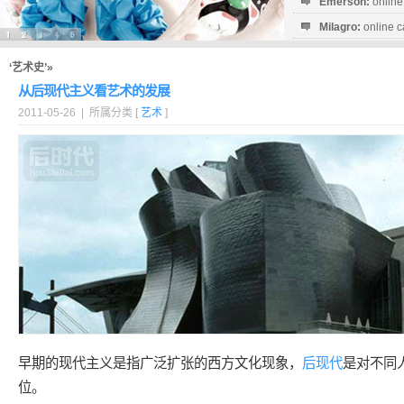
Emerson:
online
Milagro:
online c
Esperanza:
sofo
startguthaben...
‘艺术史’»
从后现代主义看艺术的发展
2011-05-26 | 所属分类 [
艺术
]
早期的现代主义是指广泛扩张的西方文化现象，
后现代
是对不同
位。