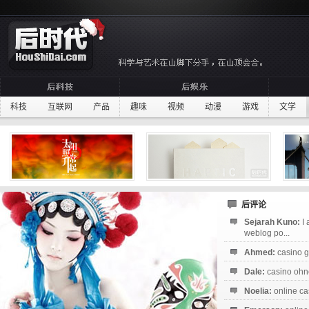
科技
互联网
产品
趣味
视频
动漫
游戏
文学
后评论
Sejarah Kuno:
I
weblog po...
Ahmed:
casino g
Dale:
casino ohne
Noelia:
online ca