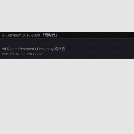
© Copyright 2010-2020 「
后时代
」
All Rights Reserved • Design by
格格物
.
Valid XHTML 1.1 and CSS 3.