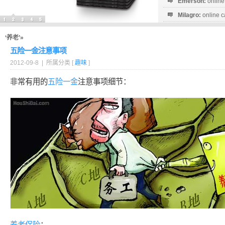
Emerson:
online
Milagro:
online c
Esperanza:
sofo
startguthaben...
‘养老’»
五险一金注意事项
2012-09-8 | 所属分类 [
趣味
]
非常有用的
五险一金
注意事项细节：
养老
保险
：