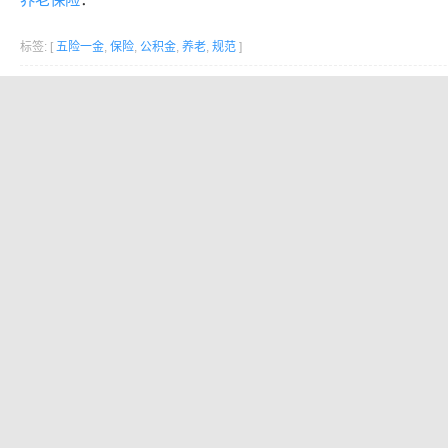
标签: [
五险一金
,
保险
,
公积金
,
养老
,
规范
]