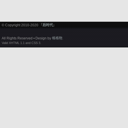
© Copyright 2010-2020 「
后时代
」
All Rights Reserved • Design by
格格物
.
Valid XHTML 1.1 and CSS 3.