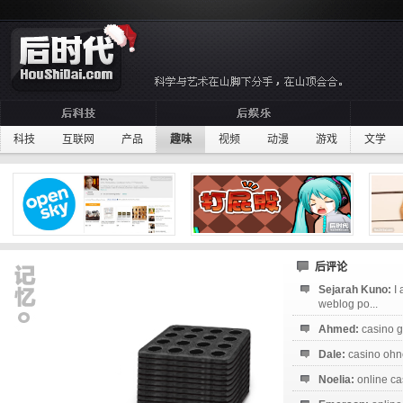
科技
互联网
产品
趣味
视频
动漫
游戏
文学
后评论
Sejarah Kuno:
I
weblog po...
Ahmed:
casino g
Dale:
casino ohne
Noelia:
online ca