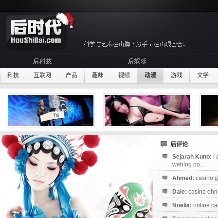
科技
互联网
产品
趣味
视频
动漫
游戏
文学
后评论
Sejarah Kuno:
I
weblog po...
Ahmed:
casino g
Dale:
casino ohne
Noelia:
online ca