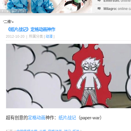
Emerson:
online
Milagro:
online c
Esperanza:
sofo
startguthaben...
‘二维’»
《纸片战记》定格动画神作
2012-10-20 | 所属分类 [
动漫
]
超有创意的
定格动画
神作：
纸片
战记
（paper-war）