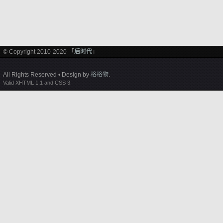
© Copyright 2010-2020 「
后时代
」
All Rights Reserved • Design by
格格物
.
Valid XHTML 1.1 and CSS 3.