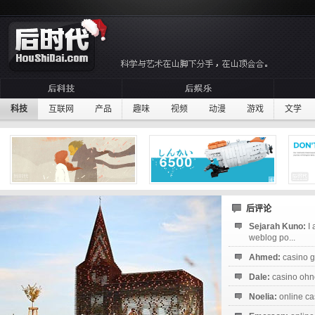
科技
互联网
产品
趣味
视频
动漫
游戏
文学
后评论
Sejarah Kuno:
I
weblog po...
Ahmed:
casino g
Dale:
casino ohne
Noelia:
online ca