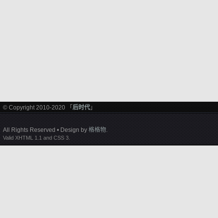
© Copyright 2010-2020 「
后时代
」
All Rights Reserved • Design by
格格物
.
Valid XHTML 1.1 and CSS 3.