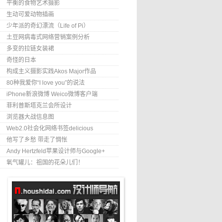
平衡的食物艺术摄影
生动可爱动物插画
少年派的奇幻漂流（Life of Pi）
土豆网病毒式网络营销案例分析
多变的拉链女装裙
奇怪的日本
构成主义摄影实践Akos Major作品
80种我爱你“I love you”的说法
iPhone新浪微博 Weico微博客户端
菲利普斯塔克兰会所设计
浏览器大战信息图
Web2.0社会化网络书签delicious
他写了乡愁 带走了惆怅
Andy Hertzfeld苹果设计师与Google+
氧气罐儿：祖国的花朵儿们！