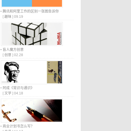
腾讯和阿里工作的区别一张图告诉你
[
趣味
]
09.19
盲人魔方创意
[
创意
]
02.28
阿成《常识与通识》
[
文学
]
04.18
商业计划书怎么写？