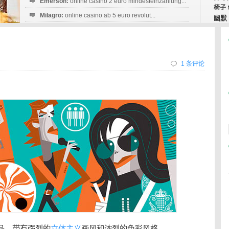
Emerson:
online casino 2 euro mindesteinzahlung...
椅子
Milagro:
online casino ab 5 euro revolut...
幽默
Esperanza:
sofortüberweisung casino
startguthaben...
1 条评论
品，带有强烈的
立体主义
画风和浓烈的色彩风格。