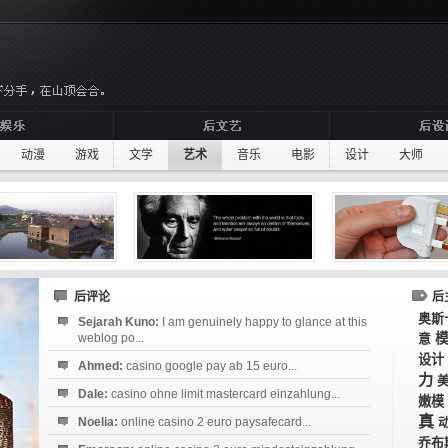
动漫
游戏
文学
艺术
音乐
电影
设计
大师
后评论
后
奥斯
Sejarah Kuno:
I am genuinely happy to glance at this
weblog po...
意
设计
Ahmed:
casino google pay ab 15 euro...
力
Dale:
casino ohne limit mastercard einzahlung...
嫩模
真
Noelia:
online casino 2 euro paysafecard...
乔布