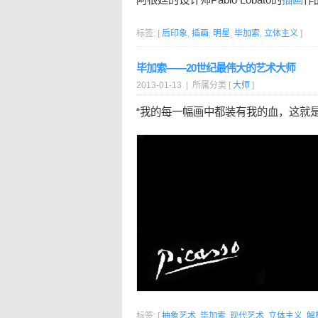
标签: [
后印象
,
插画
,
明星
,
毕加索
,
立体主义
]
毕加索——20世纪最伟大的艺术大师
2013-01-13 | 所属分类 [
大师
]
“我的每一幅画中都装有我的血，这就
标签: [
抽象艺术
,
毕加索
,
现代艺术
,
立体主义
,
解