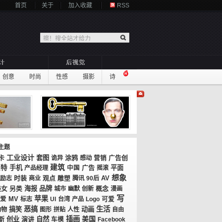
首页
关于
加入收藏
RSS
创意
时尚
性感
摄影
诗
主题
工业设计
卡
套图
涂鸦
广告创
诡异
感动
营销
建筑
模特
手机
广告
平面
产品经理
中国
摇滚
想象
时装
观点
AV
励志
商业
雕塑
腾讯
90后
美女
海报
品牌
概念
另类
城市
幽默
创新
漫画
写
苹果
MV
爱
标志
UI
台湾
产品
Logo
可爱
恶搞
生活
搞笑
动画
动物
图形
拼贴
人性
自由
插画
美国
斯
创业
演讲
自然
车模
Facebook