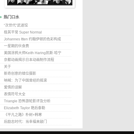
热门口水
“次世代”武道馆
极其平常 Super Normal
Johannes Itten 约翰伊顿的色彩构成
一星期的伙食费
美国涂鸦大师Keith Haring凯斯·哈宁
京都动画揭示日本动画制作流程
关于
新奇创意的错位摄影
呐喊：为了中国曾经的摇滚
爱情的误解
表情符号大全
Triangle 恐怖游轮影评及分析
Elizabeth Taylor 艳后泰勒
《平凡之路》朴树+韩寒
后励志时代：当幸福来敲门