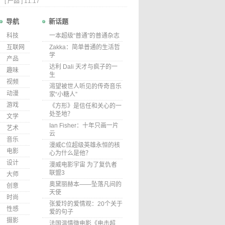
[
产品
]
11.17
导航
新话题
科技
一本超级“普通”的普通杂志
互联网
Zakka：简单普通的生活哲
学
产品
达利 Dali 天才与疯子的一
趣味
生
视频
渴望被世人听见的传奇音乐
动漫
家“小糖人”
游戏
《方形》是信任和关心的一
处圣地？
文学
Ian Fisher：十年只画一片
艺术
云
音乐
漫威C位超级英雄永恒的核
电影
心为什么是他？
设计
漫威电影宇宙 为了复仇者
联盟3
大师
奥黛丽赫本——坠落凡间的
创意
天使
时尚
张爱玲的爱情观：20个关于
性感
爱的句子
摄影
法国温情微电影《电击超