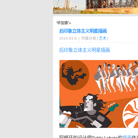
‘毕加索’»
后印象立体主义明星插画
2014-01-6 | 所属分类 [
艺术
]
后印象
立体主义
明星
插画
阿根廷的设计师Pablo Lobato的
插画
作