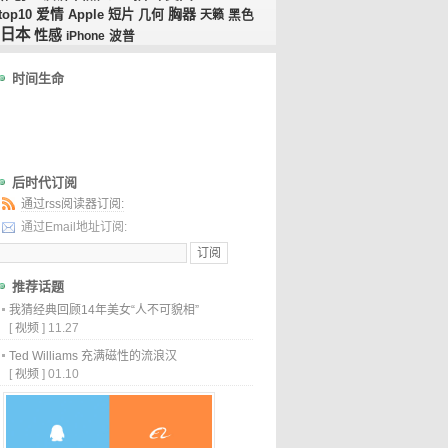
胸器
top10
爱情
短片
几何
Apple
天籁
黑色
日本
性感
iPhone
波普
时间生命
后时代订阅
通过rss阅读器订阅:
通过Email地址订阅:
推荐话题
我猜经典回顾14年美女“人不可貌相”
[
视频
]
11.27
Ted Williams 充满磁性的流浪汉
[
视频
]
01.10