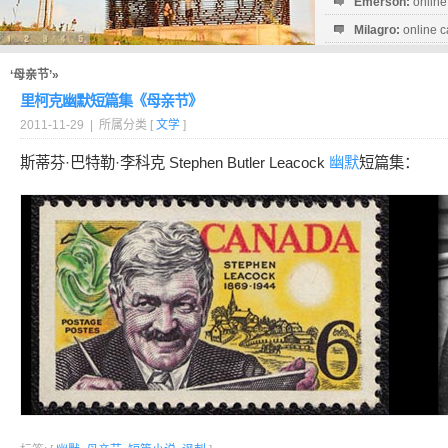
Emerson:
online
Milagro:
online c
Esperanza:
sofo
startguthaben...
‘母亲节’»
里柯克幽默短篇集《母亲节》
2011-11-29 | 所属分类 [
文学
]
斯蒂芬·巴特勒·李科克 Stephen Butler Leacock
幽默
短篇集：