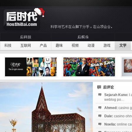
科技
互联网
产品
趣味
视频
动漫
游戏
文学
后评论
Sejarah Kuno:
I
weblog po...
Ahmed:
casino g
Dale:
casino ohne
Noelia:
online ca