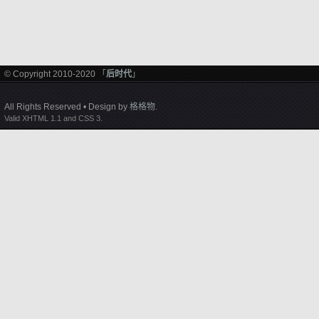
© Copyright 2010-2020 「
后时代
」
All Rights Reserved • Design by
格格物
.
Valid XHTML 1.1 and CSS 3.