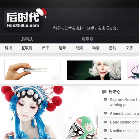
科技
互联网
产品
趣味
视频
动漫
游戏
文学
后评论
Sejarah Kuno:
I
weblog po...
Ahmed:
casino g
Dale:
casino ohne
Noelia:
online ca