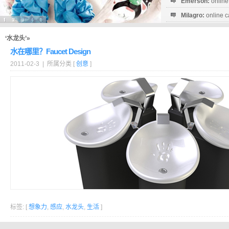
Emerson:
online
Milagro:
online c
Esperanza:
sofo
startguthaben...
‘水龙头’»
水在哪里？Faucet Design
2011-02-3 | 所属分类 [
创意
]
标签: [
想象力
,
感应
,
水龙头
,
生活
]