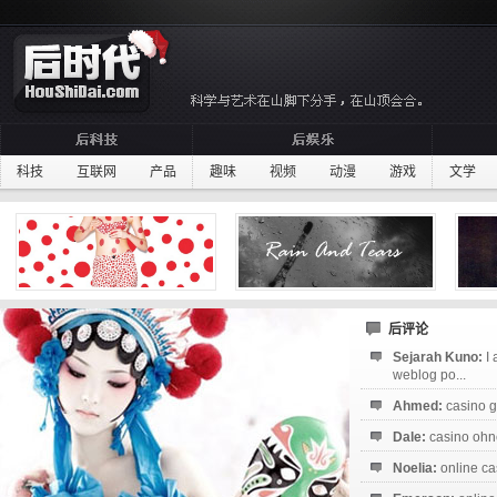
科技
互联网
产品
趣味
视频
动漫
游戏
文学
后评论
Sejarah Kuno:
I
weblog po...
Ahmed:
casino g
Dale:
casino ohne
Noelia:
online ca