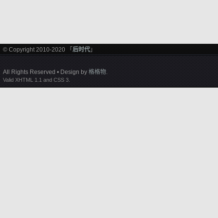
© Copyright 2010-2020 「
后时代
」
All Rights Reserved • Design by
格格物
.
Valid XHTML 1.1 and CSS 3.