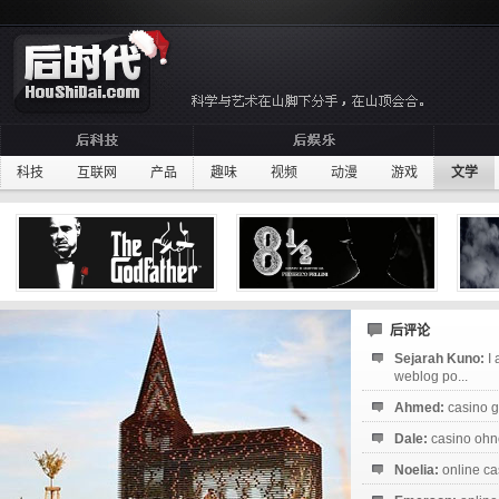
科技
互联网
产品
趣味
视频
动漫
游戏
文学
后评论
Sejarah Kuno:
I
weblog po...
Ahmed:
casino g
Dale:
casino ohne
Noelia:
online ca