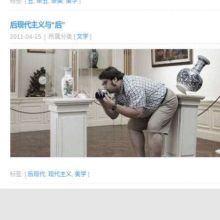
标签: [
丑
,
审丑
,
审美
,
美学
]
后现代主义与“后”
2011-04-15 | 所属分类 [
文学
]
标签: [
后现代
,
现代主义
,
美学
]