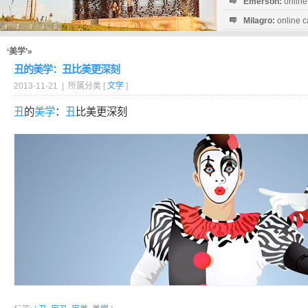
Emerson:
online
Milagro:
online c
Esperanza:
sofo
startguthaben...
‘美学’»
丑的美学：丑比美更深刻
2013-11-21 | 所属分类 [
文学
]
丑
的
美学
：
丑
比美更深刻