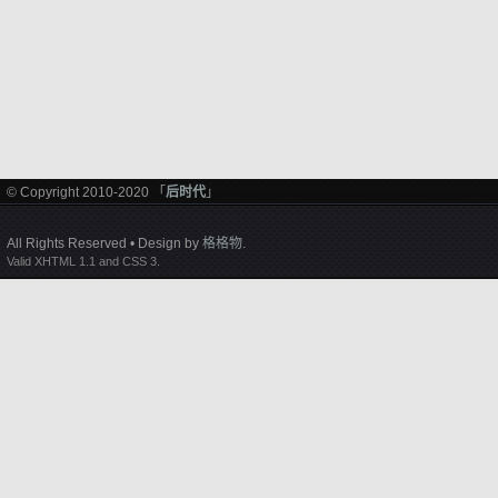
© Copyright 2010-2020 「
后时代
」
All Rights Reserved • Design by
格格物
.
Valid XHTML 1.1 and CSS 3.