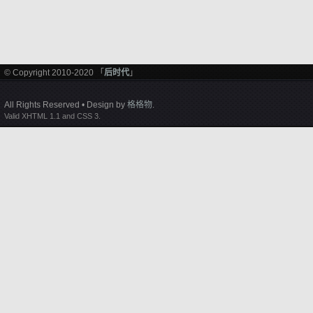
© Copyright 2010-2020 「
后时代
」
All Rights Reserved • Design by
格格物
.
Valid XHTML 1.1 and CSS 3.