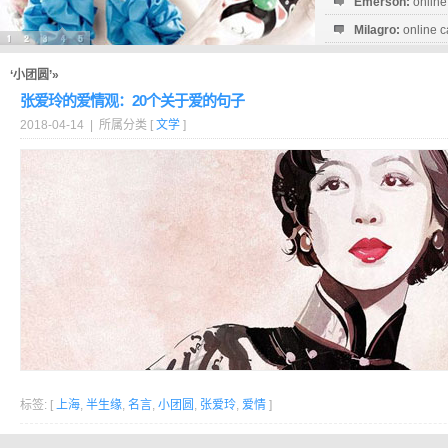
Emerson:
online
Milagro:
online c
Esperanza:
sofo
startguthaben...
‘小团圆’»
张爱玲的爱情观：20个关于爱的句子
2018-04-14 | 所属分类 [
文学
]
标签: [
上海
,
半生缘
,
名言
,
小团圆
,
张爱玲
,
爱情
]