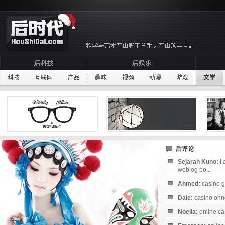
科技
互联网
产品
趣味
视频
动漫
游戏
文学
后评论
Sejarah Kuno:
I
weblog po...
Ahmed:
casino g
Dale:
casino ohne
Noelia:
online ca