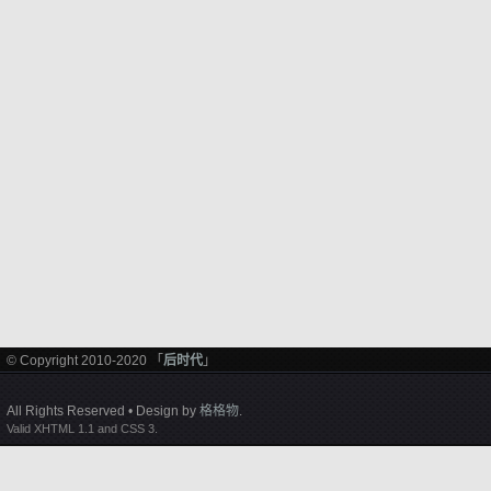
© Copyright 2010-2020 「
后时代
」
All Rights Reserved • Design by
格格物
.
Valid XHTML 1.1 and CSS 3.