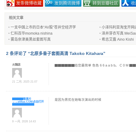
发条微博收藏
发到腾讯微博
转到豆瓣社区
收
相关文章
一支中国上市的日本“AV股”苍井空经济学
小泽玛利亚淘宝开网
仁科百华momoka nishina
泽井芽衣写真 MeiSaw
雾岛奈津美黑丝套图写真
希志艾露 Aino Kishi
2 条评论了 “北原多香子套图高清 Takoko Kitahara”
火锅店
▇▇▇▇▇▇给您最简单 色色 6 6 a a b b。 C 0 M 
21 二月, 2025 21:07
▇▇▇▇看黃片
是因为男优在她每次演出的时候
→→a44aa.COM点击打开
▇▇▇▇▇▇▇▇
9 一月, 2026 14:43