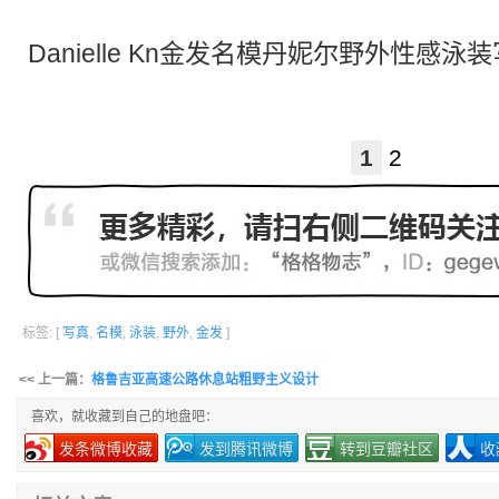
Danielle Kn金发名模丹妮尔野外性感泳
1
2
标签: [
写真
,
名模
,
泳装
,
野外
,
金发
]
<< 上一篇：
格鲁吉亚高速公路休息站粗野主义设计
喜欢，就收藏到自己的地盘吧：
发条微博收藏
发到腾讯微博
转到豆瓣社区
收