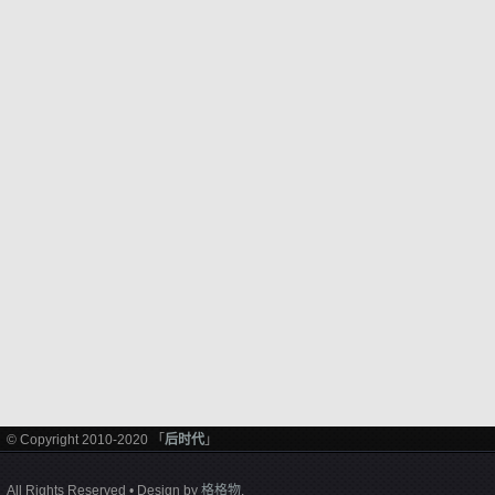
© Copyright 2010-2020 「
后时代
」
All Rights Reserved • Design by
格格物
.