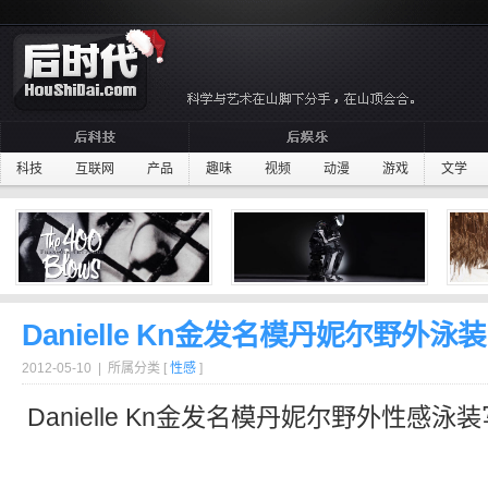
科技
互联网
产品
趣味
视频
动漫
游戏
文学
Danielle Kn金发名模丹妮尔野外泳
2012-05-10 | 所属分类 [
性感
]
Danielle Kn
金发
名模
丹妮尔
野外
性感
泳装